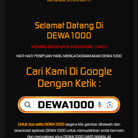
ketersediaan pilihan
slot gacor
dengan persentase pengembalian (Return to Player / RTP)
yang sangat kompetitif.
DEWA1000
berkomitmen menghadirkan permainan dengan
winrate spin paling tinggi. Hal ini memastikan setiap putaran yang Anda lakukan memiliki
peluang besar untuk memicu putaran gratis (free spins) hingga kemenangan maksimal
Selamat Datang Di
(maxwin) yang nyata.
DEWA1000
Siapa yang Menjamin Keamanan
MENANG BERAPAPUN KAMI BAYAR LUNAS !
dan Kredibilitas Platform Slot88
HATI-HATI PENIPUAN YANG MENGATASNAMAKAN DEWA1000
Ini?
Cari Kami Di Google
Keamanan dan kredibilitas platform ini didukung langsung oleh lisensi resmi dari otoritas
Dengan
Ketik :
game internasional yang ketat. Seluruh operasional taruhan
slot88
diawasi secara
profesional demi menjamin hak-hak para pemain. Selain itu, reputasi positif mereka
diperkuat oleh tim layanan pelanggan (Customer Service) profesional yang siap
mendampingi Anda 24 jam non-stop untuk memproses transaksi deposit dan withdraw
secara instan.
Bagaimana Cara Menikmati Spin
Untuk bos setia DEWA1000
segera klik gambar dibawah dan
dengan Winrate Tertinggi untuk
download aplikasi DEWA1000 untuk memudahkan anda bermain
dan mengakses situs DEWA1000 (ANTI NAWALA)