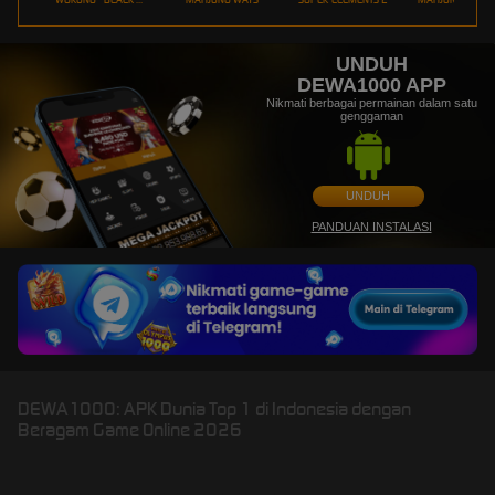
UNDUH
DEWA1000 APP
Nikmati berbagai permainan dalam satu
genggaman
UNDUH
PANDUAN INSTALASI
DEWA1000: APK Dunia Top 1 di Indonesia dengan
Beragam Game Online 2026