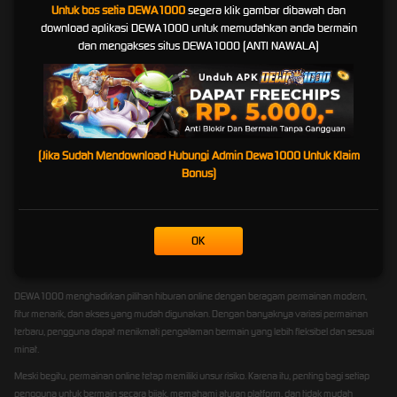
Untuk bos setia DEWA1000
segera klik gambar dibawah dan
kemenangan yang diperoleh pengguna akan diproses berdasarkan ketentuan resmi,
download aplikasi DEWA1000 untuk memudahkan anda bermain
syarat layanan, serta prosedur verifikasi yang berlaku.
dan mengakses situs DEWA1000 (ANTI NAWALA)
Dengan sistem yang dibuat lebih transparan, pengguna diharapkan dapat memahami
setiap aturan sebelum bermain. Mulai dari ketentuan bonus, batas transaksi, proses
pembayaran, hingga syarat klaim hadiah, semuanya perlu diperhatikan agar pengalaman
bermain tetap aman dan terkontrol.
DEWA1000 juga menekankan pentingnya bermain secara bertanggung jawab. Pengguna
(Jika Sudah Mendownload Hubungi Admin Dewa1000 Untuk Klaim
sebaiknya menentukan batas waktu dan batas dana sebelum bermain, menghindari
Bonus)
keputusan emosional, serta selalu memahami bahwa hasil permainan tidak pernah bisa
dijamin.
Solusi DEWA1000 Hadir Ditengah
OK
Merak nya Update Google
DEWA1000 menghadirkan pilihan hiburan online dengan beragam permainan modern,
fitur menarik, dan akses yang mudah digunakan. Dengan banyaknya variasi permainan
terbaru, pengguna dapat menikmati pengalaman bermain yang lebih fleksibel dan sesuai
minat.
Meski begitu, permainan online tetap memiliki unsur risiko. Karena itu, penting bagi setiap
pengguna untuk bermain secara bijak, memahami aturan platform, dan tidak mudah