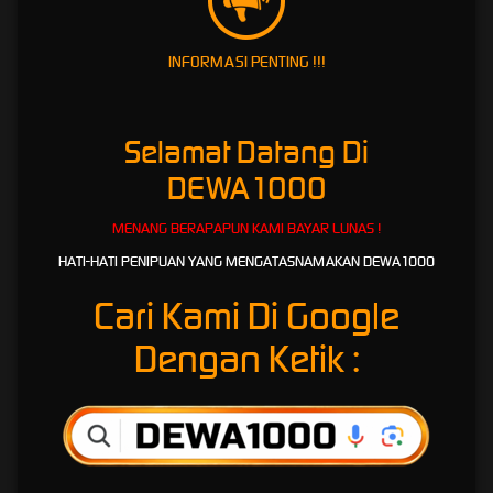
Online DEWA1000
INFORMASI PENTING !!!
Salah satu daya tarik
DEWA1000
adalah hadirnya berbagai pilihan permainan terbaru
yang dirancang dengan visual menarik, fitur interaktif, dan variasi tema yang terus
diperbarui. Mulai dari permainan bertema klasik, petualangan, fantasi, hingga tema modern,
semuanya tersedia untuk memberikan pengalaman hiburan yang lebih variatif.
Selamat Datang Di
Setiap permainan memiliki karakteristik berbeda, mulai dari tampilan grafis, fitur bonus,
DEWA1000
mode permainan, hingga sistem hadiah yang mengikuti ketentuan masing-masing game.
Dengan banyaknya pilihan tersebut, pengguna dapat memilih permainan yang sesuai
MENANG BERAPAPUN KAMI BAYAR LUNAS !
dengan gaya bermain dan preferensi hiburan mereka.
HATI-HATI PENIPUAN YANG MENGATASNAMAKAN DEWA1000
Namun, penting untuk dipahami bahwa setiap permainan berbasis peluang memiliki risiko.
Hasil permainan tidak dapat dipastikan, sehingga pengguna disarankan untuk bermain
Cari Kami Di Google
secara bijak, memahami aturan, serta tidak menjadikan permainan sebagai sumber
penghasilan utama.
Dengan
Ketik :
Main di Bandar Slot Online DEWA1000,
Proses Kemenangan Mengikuti Ketentuan
yang Berlaku
DEWA1000 berupaya menghadirkan sistem layanan yang tertata agar proses permainan,
klaim hadiah, dan transaksi pengguna dapat berjalan sesuai aturan platform. Setiap