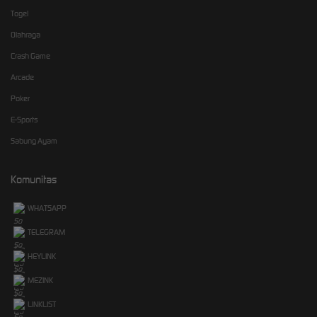
Togel
Olahraga
Crash Game
Arcade
Poker
E-Sports
Sabung Ayam
Komunitas
WHATSAPP
TELEGRAM
HEYLINK
MEZINK
LINKLIST