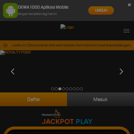
×
DEWA1000 Aplikasi Mobile
UNDUH
Jangan tampilkan lagi hari ini
elama waktu ini, CQ9 permainan tidak akan tersedia. Kami memohon maaf atas ketidaknyamanan
Daftar
Masuk
JACKPOT
PLAY