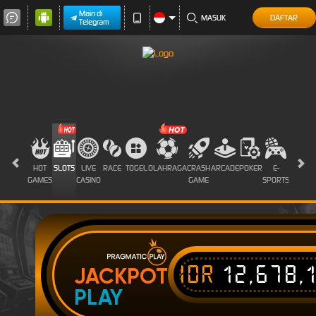
Main di
MASUK
DAFTAR
Telegram
HOT
SLOTS
LIVE
RACE
TOGEL
OLAHRAGA
CRASH
ARCADE
POKER
E-
SABUN
GAMES
CASINO
GAME
SPORTS
AYAM
IDR
12,678,
JACKPOT
PLAY