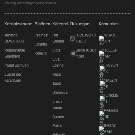
peluang kemenangan paling optimal!
Kebijaksanaan
Platform
Kategori
Dukungan
Komunitas
Tentang
Promosi
Hot
+62819273
WHATS
DEWA1000
Games
78051
APP
Loyalty
Responsible
Slots
Dewa1000o
TELEGR
Referral
Gambling
fficial
AM
Live
Pusat Bantuan
Casino
HEYLIN
K
Syarat dan
Race
Ketentuan
MEZIN
Togel
K
Olahraga
LINKLIS
Crash
T
Game
FACEBO
Arcade
OK
Poker
INSTAG
RAM
E-Sports