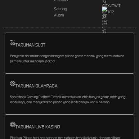
X/TWIT
Sabung
TER
Ayam
TARUHAN SLOT
Penyedia slot online dengan beragam pilihan game menarik yang memudahkan
pemain untuk mencapai jackpot
TARUHAN OLAHRAGA
Sportsbook Gaming Platform Terbaik menawarkan lebih banyak game, odds yang
lebih tinggi, dan menyediakan pilihan yang lebih banyak untuk pemain.
TARUHAN LIVE KASINO
Platform Pilihan bagi perusahaan-perusahaan terbaik di dunia, dengan pilihan