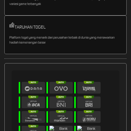
variasi game terbanyak
TARUHAN TOGEL
Platform togel yang menarik dari perusahan terbaik di dunia yang menawarkan
hadiah kemenangan besar