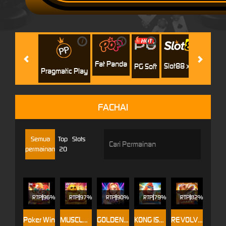
i
i
i
i
i
Facha
Fat Panda
Slot88 x PP
PG Soft
Pragmatic Play
FACHAI
Semua
Top
Slots
permainan
20
RTP
96%
RTP
RTP
RTP
79%
RTP
Poker Win
MUSCLE FORTUNE CAT
GOLDEN IDOL
KONG ISLAND
REVOLVER HARE