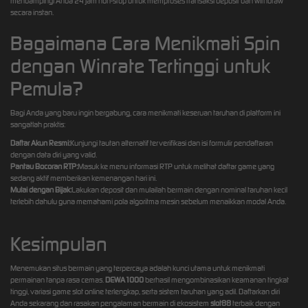
mendampingi Anda 24 jam non-stop untuk memproses transaksi deposit dan withdraw
secara instan.
Bagaimana Cara Menikmati Spin
dengan Winrate Tertinggi untuk
Pemula?
Bagi Anda yang baru ingin bergabung, cara menikmati keseruan taruhan di platform ini
sangatlah praktis:
Daftar Akun Resmi:
Kunjungi tautan alternatif terverifikasi dan isi formulir pendaftaran
dengan data diri yang valid.
Pantau Bocoran RTP:
Masuk ke menu informasi RTP untuk melihat daftar game yang
sedang aktif memberikan kemenangan hari ini.
Mulai dengan Bijak:
Lakukan deposit dan mulailah bermain dengan nominal taruhan kecil
terlebih dahulu guna memahami pola algoritma mesin sebelum menaikkan modal Anda.
Kesimpulan
Menemukan situs bermain yang terpercaya adalah kunci utama untuk menikmati
permainan tanpa rasa cemas.
DEWA1000
berhasil mengombinasikan keamanan tingkat
tinggi, variasi game slot online terlengkap, serta sistem taruhan yang adil. Daftarkan diri
Anda sekarang dan rasakan pengalaman bermain di ekosistem
slot88
terbaik dengan