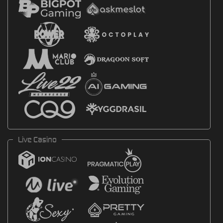
Live Casino