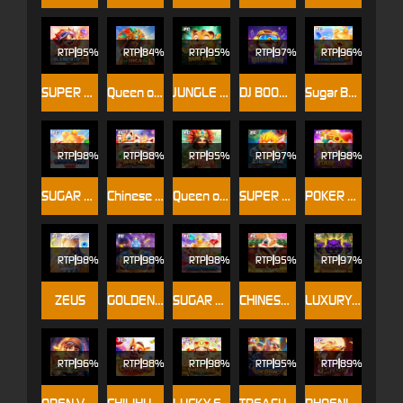
RTP
95%
RTP
RTP
95%
RTP
RTP
96%
SUPER ELEMENTS 2
Queen of Inca 2
JUNGLE BANG BANG
DJ BOOM BOOM
Sugar Bang Bang 2
RTP
98%
RTP
98%
RTP
95%
RTP
97%
RTP
98%
SUGAR BANG BANG PLUS
Chinese New Year Moreways
Queen of Inca
SUPER ELEMENTS
POKER WIN 2
RTP
98%
RTP
98%
RTP
98%
RTP
95%
RTP
97%
ZEUS
GOLDEN GENIE
SUGAR BANG BANG
CHINESE NEW YEAR
LUXURY GOLDEN PANTHER
RTP
96%
RTP
98%
RTP
98%
RTP
95%
RTP
89%