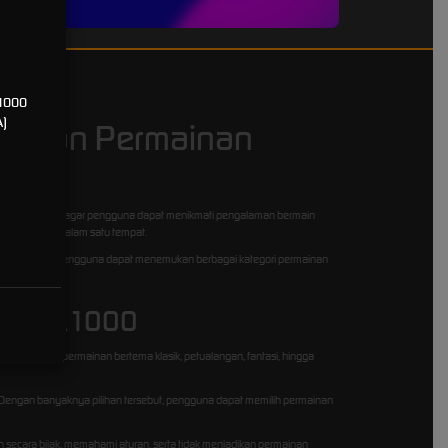
A1000
A)
ilihan Permainan
stem yang dibuat agar pengguna dapat menikmati pengalaman bermain
i permainan dalam satu tempat.
ng beragam. Pengguna dapat menemukan berbagai kategori permainan
ne DEWA1000
rui. Mulai dari permainan bertema klasik, petualangan, fantasi, hingga
me. Dengan banyaknya pilihan tersebut, pengguna dapat memilih permainan
n secara bijak, memahami aturan, serta tidak menjadikan permainan