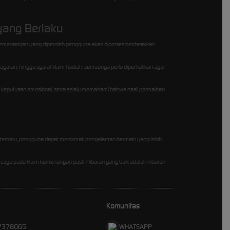
yang Berlaku
p kemenangan yang diperoleh pengguna akan diproses berdasarkan
yaran, hingga syarat klaim hadiah, semuanya perlu diperhatikan agar
eputusan emosional, serta selalu memahami bahwa hasil permainan
terbaru, pengguna dapat menikmati pengalaman bermain yang lebih
percaya pada klaim kemenangan pasti. Hiburan yang baik adalah hiburan
Komunitas
7378065
WHATSAPP