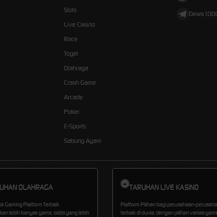
Slots
Dewa1000o
Live Casino
Race
Togel
Olahraga
Crash Game
Arcade
Poker
E-Sports
Sabung Ayam
UHAN OLAHRAGA
TARUHAN LIVE KASINO
k Gaming Platform Terbaik
Platform Pilihan bagi perusahaan-perusah
an lebih banyak game, odds yang lebih
terbaik di dunia, dengan pilihan variasi gam