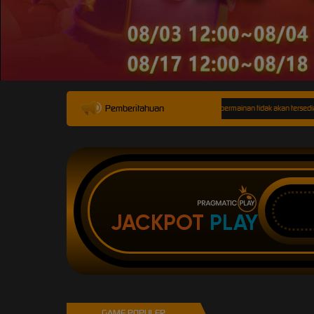
Pemberitahuan
-Sep-2026 14.59.59. Selama waktu ini, PP Virtual Sports permainan tidak akan tersedia. Kami 
JACKPOT
PLAY
GAME POPULER