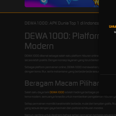
DEWA1000: APK Dunia Top 1 di Indonesia denga
Untu
u
DEWA1000: Platform Hib
Modern
DEWA1000 dikenal sebagai salah satu platform hiburan online yang menghad
secara lebih praktis. Dengan konsep layanan yang terus berkembang, DEW
Sebagai platform permainan online, DEWA1000 menawarkan pengalaman ya
dengan tema, fitur, serta mekanisme yang berbeda-beda sesuai minat masin
Beragam Macam Pilihan Perm
Salah satu daya tarik
DEWA1000
adalah hadirnya berbagai pilihan permainan t
tema modern, semuanya tersedia untuk memberikan pengalaman hiburan yang 
Setiap permainan memiliki karakteristik berbeda, mulai dari tampilan grafi
yang sesuai dengan gaya bermain dan preferensi hiburan mereka.
Namun, penting untuk dipahami bahwa setiap permainan berbasis peluang memi